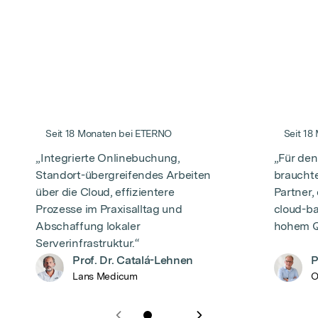
3:48
3:08
Seit 18 Monaten bei ETERNO
Seit 18
„Integrierte Onlinebuchung,
„Für den
Standort-übergreifendes Arbeiten
brauchte
über die Cloud, effizientere
Partner,
Prozesse im Praxisalltag und
cloud-ba
Abschaffung lokaler
hohem Q
Serverinfrastruktur.“
Prof. Dr. Catalá-Lehnen
P
Lans Medicum
O