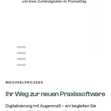
und klare Zuständigkeiten im Praxisalltag.
flexiblem Kalender.
und klare Zuständigkeiten im Praxisalltag.
gestützten Dokumentation – für reibungslose Prozesse in Ihrer Praxis.
WECHSELPROZESS
Ihr Weg zur neuen Praxissoftware
Digitalisierung mit Augenmaß – wir begleiten Sie