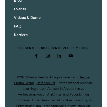
Blog
Events
Videos & Demo
FAQ
Karriere
FOLGEN SIE UNS IN DEN SOZIALEN MEDIEN
Facebook
Instagram
LinkedIn
YouTube
©
2026
Eterno Health. All rights reserved.
·
Teil der
Eterno Group
·
Datenschutz
·
Eterno wendet Machine
Learning an, um Abläufe in Arztpraxen zu
verbessern, wovon Ärzt:Innen und Patient:Innen
profitieren. Unser Team betreibt dabei Forschung &
Entwicklung, um unser Angebot für Ärzt:Innen, die