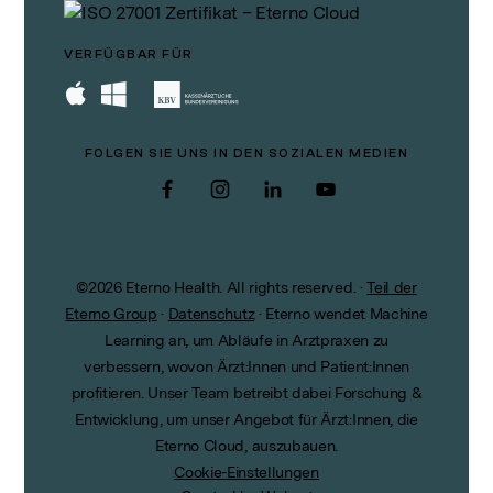
VERFÜGBAR FÜR
FOLGEN SIE UNS IN DEN SOZIALEN MEDIEN
Facebook
Instagram
LinkedIn
YouTube
©
2026
Eterno Health. All rights reserved.
·
Teil der
Eterno Group
·
Datenschutz
·
Eterno wendet Machine
Learning an, um Abläufe in Arztpraxen zu
verbessern, wovon Ärzt:Innen und Patient:Innen
profitieren. Unser Team betreibt dabei Forschung &
Entwicklung, um unser Angebot für Ärzt:Innen, die
Eterno Cloud, auszubauen.
Cookie-Einstellungen