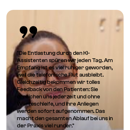
"Die Entlastung durch den KI-
Assistenten spüren wir jeden Tag. Am
Empfang ist es viel ruhiger geworden,
weil die telefonische Flut ausbleibt.
Gleichzeitig bekommen wir tolles
Feedback von den Patienten: Sie
erreichen uns jederzeit und ohne
Warteschleife, und ihre Anliegen
werden sofort aufgenommen. Das
macht den gesamten Ablauf bei uns in
der Praxis viel runder."