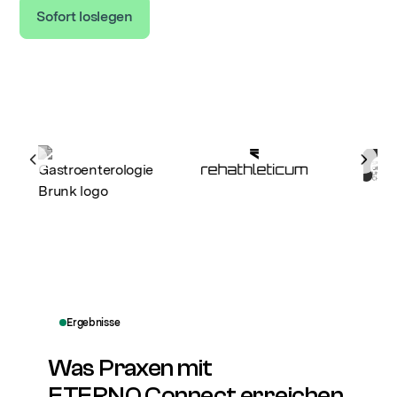
Sofort loslegen
Vorherige Bewertung
Näch
Ergebnisse
Was Praxen mit
ETERNO Connect erreichen