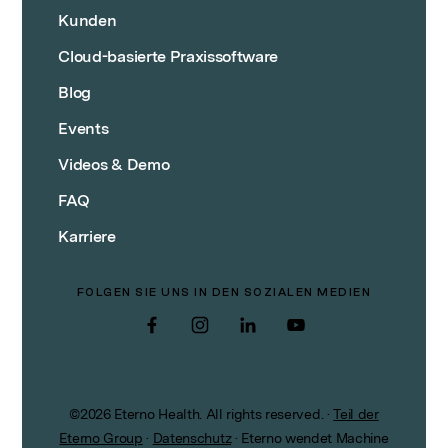
Kunden
Cloud-basierte Praxissoftware
Blog
Events
Videos & Demo
FAQ
Karriere
FOLGEN SIE UNS IN DEN SOZIALEN MEDIEN
Facebook
Instagram
LinkedIn
YouTube
©
2026
Eterno Health. All rights reserved.
·
Teil der
Eterno Group
·
Datenschutz
·
Eterno wendet Machine