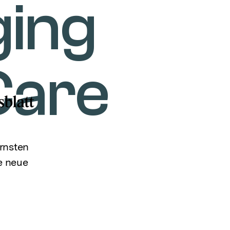
ing
Care
rnsten
ie neue