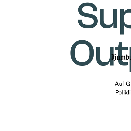
Su
Out
Auf G
Polikl