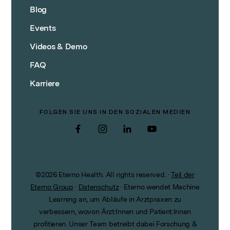
Blog
Events
Videos & Demo
FAQ
Karriere
FOLGEN SIE UNS IN DEN SOZIALEN MEDIEN
Facebook
Instagram
LinkedIn
YouTube
©
2026
Eterno Health. All rights reserved.
·
Teil der
Eterno Group
·
Datenschutz
·
Eterno wendet Machine
Learning an, um Abläufe in Arztpraxen zu
verbessern, wovon Ärzt:Innen und Patient:Innen
profitieren. Unser Team betreibt dabei Forschung &