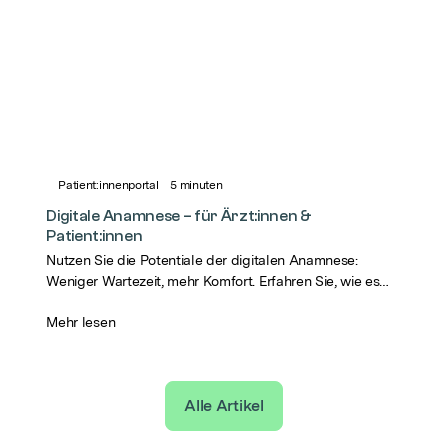
Patient:innenportal
5
minuten
Digitale Anamnese – für Ärzt:innen &
Patient:innen
Nutzen Sie die Potentiale der digitalen Anamnese:
Weniger Wartezeit, mehr Komfort. Erfahren Sie, wie es
funktioniert und genießen Sie die Vorteile!
Mehr lesen
Alle Artikel