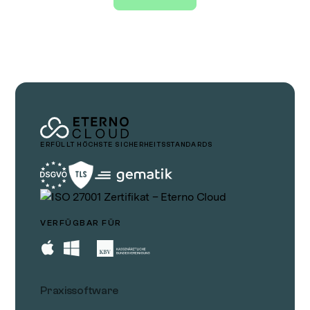
ERFÜLLT HÖCHSTE SICHERHEITSSTANDARDS
VERFÜGBAR FÜR
Praxissoftware