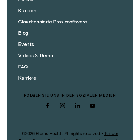
Kunden
Cloud-basierte Praxissoftware
Blog
Events
Videos & Demo
FAQ
Karriere
FOLGEN SIE UNS IN DEN SOZIALEN MEDIEN
Facebook
Instagram
LinkedIn
YouTube
©
2026
Eterno Health. All rights reserved.
·
Teil der