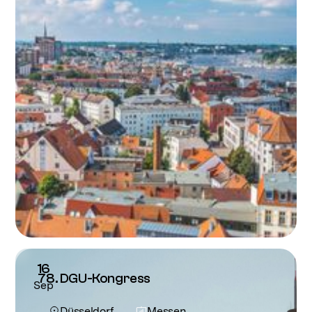
16
78. DGU-Kongress
Sep
Düsseldorf
Messen