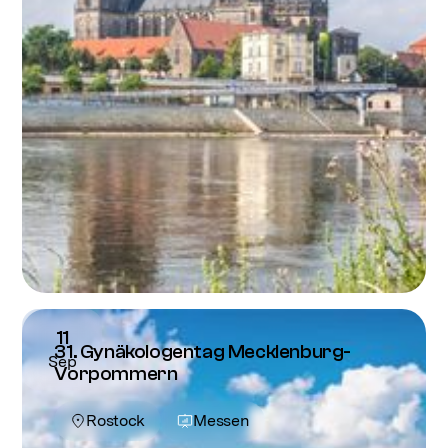
11
31. Gynäkologentag Mecklenburg-
Sep
Vorpommern
Rostock
Messen