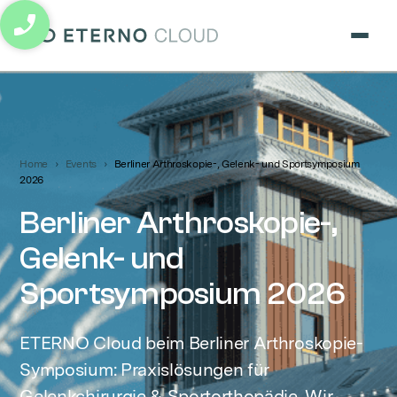
eterno cloud logo
Home
Events
Berliner Arthroskopie-, Gelenk- und Sportsymposium
2026
Berliner Arthroskopie-,
Gelenk- und
Sportsymposium 2026
ETERNO Cloud beim Berliner Arthroskopie-
Symposium: Praxislösungen für
Gelenkchirurgie & Sportorthopädie. Wir