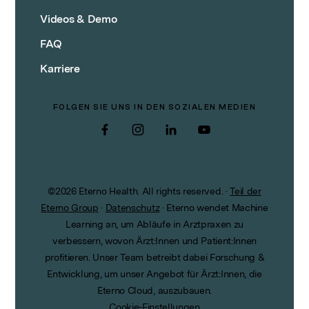
Videos & Demo
FAQ
Karriere
FOLGEN SIE UNS IN DEN SOZIALEN MEDIEN
Facebook
Instagram
LinkedIn
YouTube
©
2026
Eterno Health. All rights reserved.
·
Teil der
Eterno Group
·
Datenschutz
·
Eterno wendet Machine
Learning an, um Abläufe in Arztpraxen zu
verbessern, wovon Ärzt:Innen und Patient:Innen
profitieren. Unser Team betreibt dabei Forschung &
Entwicklung, um unser Angebot für Ärzt:Innen, die
Eterno Cloud, auszubauen.
Cookie-Einstellungen