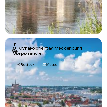
11
31. Gynäkologentag Mecklenburg-
Sep
Vorpommern
Rostock
Messen