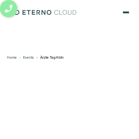
eterno cloud logo
Home
Events
Ärzte Tag Köln
Ärzte Tag Köln
Besuchen Sie ETERNO Cloud beim Kölner
Ärztetag 2026 und erleben Sie unsere
moderne Praxissoftware in kurzen Demos
live. Persönliche Beratung am Messestand.
17.01.2026
08:30
-
14:00
Köln