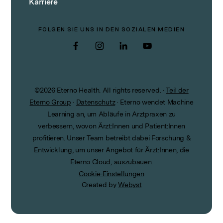
Karriere
FOLGEN SIE UNS IN DEN SOZIALEN MEDIEN
Facebook
Instagram
LinkedIn
YouTube
©
2026
Eterno Health. All rights reserved.
·
Teil der
Eterno Group
·
Datenschutz
·
Eterno wendet Machine
Learning an, um Abläufe in Arztpraxen zu
verbessern, wovon Ärzt:Innen und Patient:Innen
profitieren. Unser Team betreibt dabei Forschung &
Entwicklung, um unser Angebot für Ärzt:Innen, die
Eterno Cloud, auszubauen.
Cookie-Einstellungen
Created by
Webyst