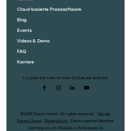
Cloud-basierte Praxissoftware
Blog
Events
Videos & Demo
FAQ
Karriere
FOLGEN SIE UNS IN DEN SOZIALEN MEDIEN
Facebook
Instagram
LinkedIn
YouTube
©
2026
Eterno Health. All rights reserved.
·
Teil der
Eterno Group
·
Datenschutz
·
Eterno wendet Machine
Learning an, um Abläufe in Arztpraxen zu