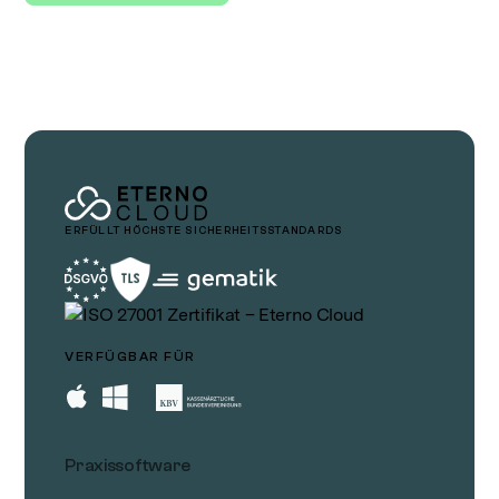
ERFÜLLT HÖCHSTE SICHERHEITSSTANDARDS
VERFÜGBAR FÜR
Praxissoftware