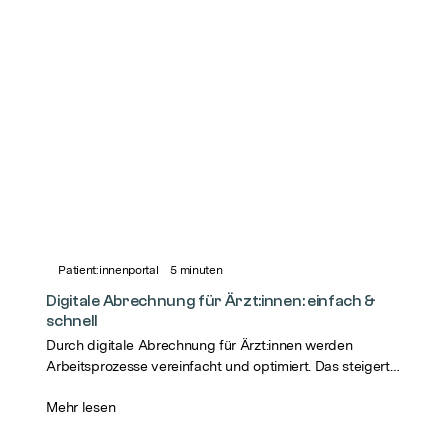
Patient:innenportal
5
minuten
Digitale Abrechnung für Ärzt:innen: einfach &
schnell
Durch digitale Abrechnung für Ärzt:innen werden
Arbeitsprozesse vereinfacht und optimiert. Das steigert
die Zufriedenheit von Patient:innen und Personal.
Mehr lesen